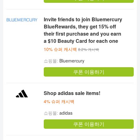
Invite friends to join Bluemercury
BlueRewards, they get 15% off
their first purchase and you earn
a $10 Beauty Card for each one
10% 슈퍼 캐시백
8.2% 캐시백
쇼핑몰:
Bluemercury
쿠폰 이용하기
Shop adidas sale items!
4% 슈퍼 캐시백
쇼핑몰:
adidas
쿠폰 이용하기